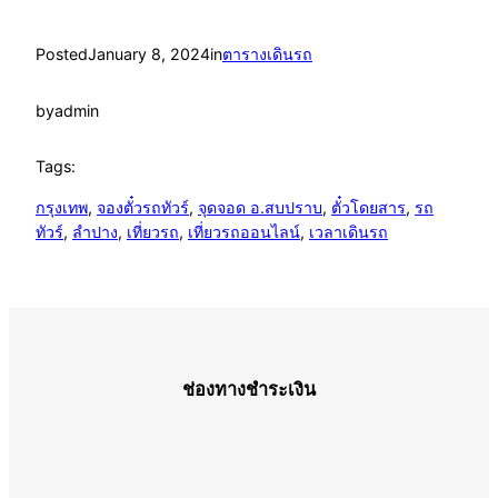
Posted
January 8, 2024
in
ตารางเดินรถ
by
admin
Tags:
กรุงเทพ
, 
จองตั๋วรถทัวร์
, 
จุดจอด อ.สบปราบ
, 
ตั๋วโดยสาร
, 
รถ
ทัวร์
, 
ลำปาง
, 
เที่ยวรถ
, 
เที่ยวรถออนไลน์
, 
เวลาเดินรถ
ช่องทางชำระเงิน