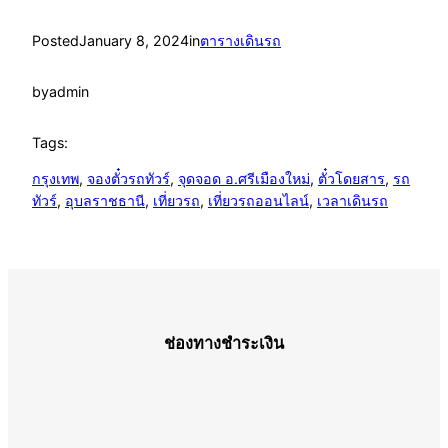
Posted
January 8, 2024
in
ตารางเดินรถ
by
admin
Tags:
กรุงเทพ
, 
จองตั๋วรถทัวร์
, 
จุดจอด อ.ศรีเมืองใหม่
, 
ตั๋วโดยสาร
, 
รถ
ทัวร์
, 
อุบลราชธานี
, 
เที่ยวรถ
, 
เที่ยวรถออนไลน์
, 
เวลาเดินรถ
ช่องทางชำระเงิน