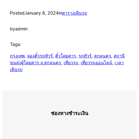
Posted
January 8, 2024
in
ตารางเดินรถ
by
admin
Tags:
กรุงเทพ
, 
จองตั๋วรถทัวร์
, 
ตั๋วโดยสาร
, 
รถทัวร์
, 
สกลนคร
, 
สถานี
ขนส่งผู้โดยสาร จ.สกลนคร
, 
เที่ยวรถ
, 
เที่ยวรถออนไลน์
, 
เวลา
เดินรถ
ช่องทางชำระเงิน