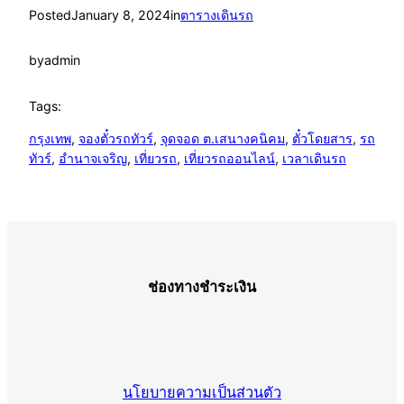
Posted
January 8, 2024
in
ตารางเดินรถ
by
admin
Tags:
กรุงเทพ
, 
จองตั๋วรถทัวร์
, 
จุดจอด ต.เสนางคนิคม
, 
ตั๋วโดยสาร
, 
รถ
ทัวร์
, 
อำนาจเจริญ
, 
เที่ยวรถ
, 
เที่ยวรถออนไลน์
, 
เวลาเดินรถ
ช่องทางชำระเงิน
นโยบายความเป็นส่วนตัว