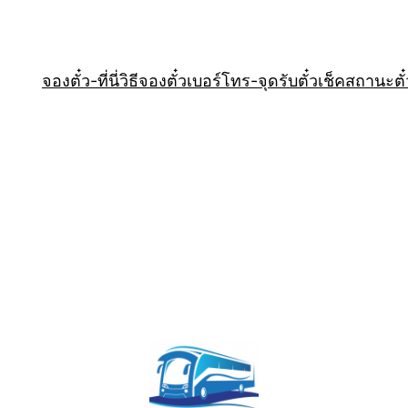
จองตั๋ว-ที่นี่
วิธีจองตั๋ว
เบอร์โทร-จุดรับตั๋ว
เช็คสถานะตั๋