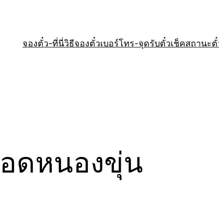
จองตั๋ว-ที่นี่
วิธีจองตั๋ว
เบอร์โทร-จุดรับตั๋ว
เช็คสถานะตั๋
จอดหนองขุ่น