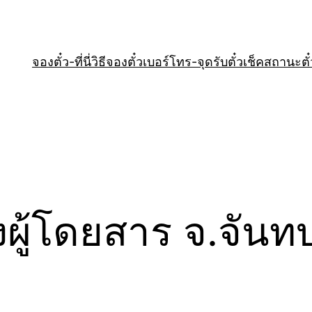
จองตั๋ว-ที่นี่
วิธีจองตั๋ว
เบอร์โทร-จุดรับตั๋ว
เช็คสถานะตั๋
ผู้โดยสาร จ.จันทบุ