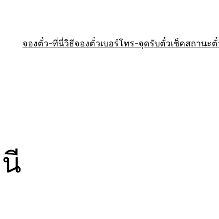
จองตั๋ว-ที่นี่
วิธีจองตั๋ว
เบอร์โทร-จุดรับตั๋ว
เช็คสถานะตั๋
นี