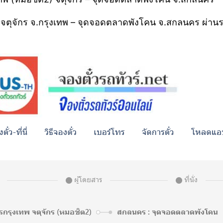
2) จตุจักร จ.กรุงเทพ – จุดจอดตลาดพังโคน จ.สกลนคร ผ่