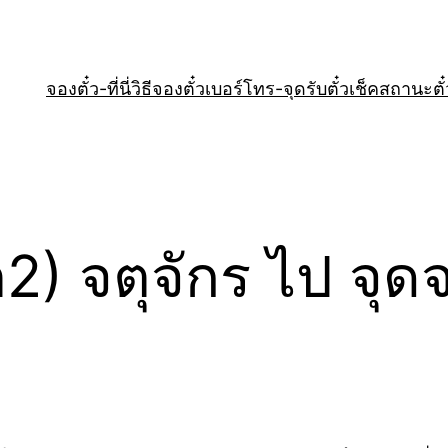
จองตั๋ว-ที่นี่
วิธีจองตั๋ว
เบอร์โทร-จุดรับตั๋ว
เช็คสถานะตั๋
ต2) จตุจักร ไป จ