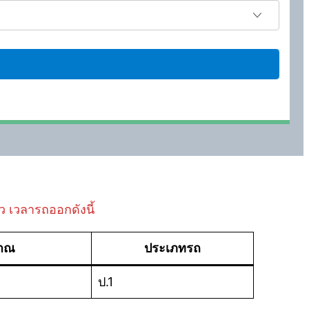
๋ว เวลารถออกดังนี้
มาณ
ประเภทรถ
ป.1