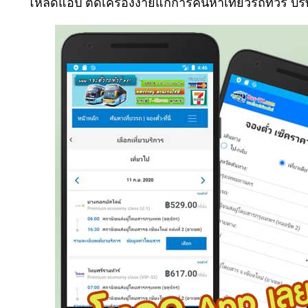
โหลดแอป ติดเครื่องง่ายแก่การค้นหาเที่ยวรถทัวร์ บร