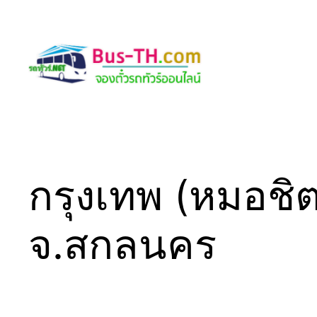
Skip
to
content
กรุงเทพ (หมอชิ
จ.สกลนคร